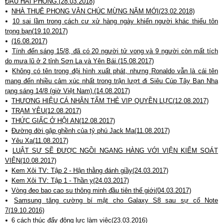
ĐẦU HẢI PHÒNG.(28.03.2018)
NHÀ THUÊ PHONG VÂN CHÚC MỪNG NĂM MỚI(23.02.2018)
10 sai lầm trong cách cư xử hàng ngày khiến người khác thiếu tôn
trọng bạn(19.10.2017)
(16.08.2017)
Tính đến sáng 15/8, đã có 20 người tử vong và 9 người còn mất tích
do mưa lũ ở 2 tỉnh Sơn La và Yên Bái.(15.08.2017)
Không có tên trong đội hình xuất phát, nhưng Ronaldo vẫn là cái tên
mang đến nhiều cảm xúc nhất trong trận lượt đi Siêu Cúp Tây Ban Nha
rạng sáng 14/8 (giờ Việt Nam).(14.08.2017)
THƯƠNG HIỆU CÁ NHÂN TẤM THẺ VIP QUYỀN LỰC(12.08.2017)
TRẠM YÊU(12.08.2017)
THỨC GIẤC Ở HỘI AN(12.08.2017)
Đường đời gập ghềnh của tỷ phú Jack Ma(11.08.2017)
Yêu Xa(11.08.2017)
LUẬT SƯ SẼ ĐƯỢC NGỒI NGANG HÀNG VỚI VIỆN KIỂM SOÁT
VIÊN(10.08.2017)
Kem Xôi TV: Tập 2 - Hận thằng đánh giầy(24.03.2017)
Kem Xôi TV: Tập 1 - Thần y(24.03.2017)
Vòng đeo bao cao su thông minh đầu tiên thế giới(04.03.2017)
Samsung tăng cường bí mật cho Galaxy S8 sau sự cố Note
7(19.10.2016)
6 cách thúc đẩy động lực làm việc(23.03.2016)