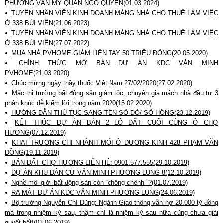
PHƯỜNG VẠN MỸ QUẬN NGÔ QUYỀN(01.03.2024)
TUYỂN NHÂN VIÊN KINH DOANH MẢNG NHÀ CHO THUÊ LÀM VIỆC
Ở 338 BÙI VIỆN(21.06.2023)
TUYỂN NHÂN VIÊN KINH DOANH MẢNG NHÀ CHO THUÊ LÀM VIỆC
Ở 338 BÙI VIỆN(27.07.2022)
MUA NHÀ PVHOME GIẢM LIỀN TAY 50 TRIỆU ĐỒNG(20.05.2020)
CHÍNH THỨC MỞ BÁN DỰ ÁN KDC VĂN MINH
PVHOME(21.03.2020)
Chúc mừng ngày thầy thuốc Việt Nam 27/02/2020(27.02.2020)
Mặc thị trường bất động sản giảm tốc, chuyên gia mách nhà đầu tư 3
phân khúc dễ kiếm lời trong năm 2020(15.02.2020)
HƯỚNG DẪN THỦ TỤC SANG TÊN SỔ ĐỎ/ SỔ HỒNG(23.12.2019)
KẾT THÚC DỰ ÁN BÁN 2 LÔ ĐẤT CUỐI CÙNG Ở CHỢ
HƯƠNG(07.12.2019)
KHAI TRƯƠNG CHI NHÁNH MỚI Ở DƯƠNG KINH 428 PHẠM VĂN
ĐỒNG(19.11.2019)
BÁN ĐẤT CHỢ HƯƠNG LIÊN HỆ: 0901.577.555(29.10.2019)
DỰ ÁN KHU DÂN CƯ VĂN MINH PHƯƠNG LUNG 8(12.10.2019)
Nghề môi giới bất động sản còn “chông chênh” ?(01.07.2019)
RA MẮT DỰ ÁN KDC VĂN MINH PHƯƠNG LUNG(24.06.2019)
Bộ trưởng Nguyễn Chí Dũng: Ngành Giao thông vẫn nợ 20.000 tỷ đồng
mà trong nhiệm kỳ sau, thậm chí là nhiệm kỳ sau nữa cũng chưa giải
quyết hết!(03.06.2019)