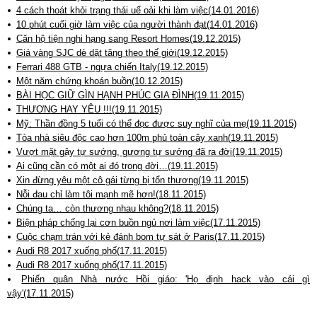
4 cách thoát khỏi trạng thái uể oải khi làm việc(14.01.2016)
10 phút cuối giờ làm việc của người thành đạt(14.01.2016)
Căn hộ tiện nghi hạng sang Resort Homes(19.12.2015)
Giá vàng SJC dè dặt tăng theo thế giới(19.12.2015)
Ferrari 488 GTB - ngựa chiến Italy(19.12.2015)
Một năm chứng khoán buồn(10.12.2015)
BÀI HỌC GIỮ GÌN HẠNH PHÚC GIA ĐÌNH(19.11.2015)
THƯƠNG HAY YÊU !!!(19.11.2015)
Mỹ: Thần đồng 5 tuổi có thể đọc được suy nghĩ của mẹ(19.11.2015)
Tòa nhà siêu độc cao hơn 100m phủ toàn cây xanh(19.11.2015)
Vượt mặt gậy tự sướng, gương tự sướng đã ra đời(19.11.2015)
Ai cũng cần có một ai đó trong đời…(19.11.2015)
Xin đừng yêu một cô gái từng bị tổn thương(19.11.2015)
Nỗi đau chỉ làm tôi mạnh mẽ hơn!(18.11.2015)
Chúng ta… còn thương nhau không?(18.11.2015)
Biện pháp chống lại cơn buồn ngủ nơi làm việc(17.11.2015)
Cuộc chạm trán với kẻ đánh bom tự sát ở Paris(17.11.2015)
Audi R8 2017 xuống phố(17.11.2015)
Audi R8 2017 xuống phố(17.11.2015)
Phiến quân Nhà nước Hồi giáo: 'Họ định hack vào cái gì
vậy'(17.11.2015)