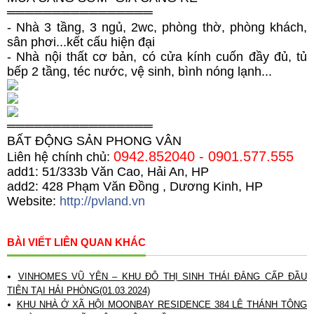
════════════════
- Nhà 3 tầng, 3 ngủ, 2wc, phòng thờ, phòng khách,
sân phơi...kết cấu hiện đại
- Nhà nội thất cơ bản, có cửa kính cuốn đầy đủ, tủ
bếp 2 tầng, téc nước, vệ sinh, bình nóng lạnh...
════════════════
BẤT ĐỘNG SẢN PHONG VÂN
0942.852040 - 0901.577.555
Liên hệ chính chủ:
add1: 51/333b Văn Cao, Hải An, HP
add2: 428 Phạm Văn Đồng , Dương Kinh, HP
Website:
http://pvland.vn
BÀI VIẾT LIÊN QUAN KHÁC
VINHOMES VŨ YÊN – KHU ĐÔ THỊ SINH THÁI ĐẲNG CẤP ĐẦU
TIÊN TẠI HẢI PHÒNG(01.03.2024)
KHU NHÀ Ở XÃ HỘI MOONBAY RESIDENCE 384 LÊ THÁNH TÔNG