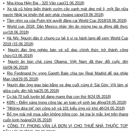
Nha khoa Hiện Đại - 320 Văn cao(21.06.2018)
Xe tải cũ hỏng biến thành vườn cây xanh mát đẹp mê li, một lần nữa
người Nhật lại khiến thế giới phải choáng váng(19.06.2018)
Tầm nhìn xa của Putin khi quyết đăng cai World Cup 2018(18.06.2018)
World cup 2018: Dân Mexico nhảy lên ăn mừng tạo ra động đất thực
sự(18.06.2018)
Hà Nội: Người dân ở chung cư bê ti vi ra hành lang để xem World Cup
2018 (15.06.2018)
Người đàn ông nghèo bán vé số dạo chính thức trở thành công
chức(13.06.2018)
Người ăn bún chả cùng Obama: Việt Nam đã thay đổi cuộc đời
tôi(09.06.2018)
Rio Ferdinand hy vọng Gareth Bale chia tay Real Madrid để gia nhập
Man Utd(29.05.2018)
Người đàn ông giao báo bằng xe đạp cuối cùng ở Sài Gòn: Vội làm gì
giữa cuộc đời hối hả(25.05.2018)
Cụ bà 70 tuổi tuyên bố đang mang thai con thứ 8(24.05.2018)
KĐN – Điểm sáng trong công tác an toàn vệ sinh lao động(24.05.2018)
"Những đứa trẻ” nơi công sở và 101 kiểu ứng xử khó đỡ(24.05.2018)
Bố mẹ mải mê mua sắm không trông con, bé trai bị mắc kẹt trên thang
cuốn kinh hoàng(24.05.2018)
CÔNG TY PHONG VÂN LÀ ĐƠN VỊ CHO THUÊ NHÀ THUỘC TOP