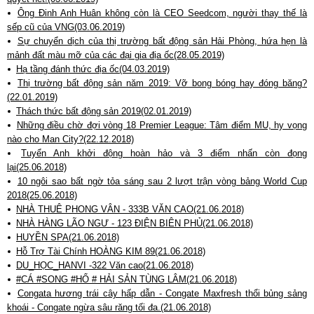
Ông Đinh Anh Huân không còn là CEO Seedcom, người thay thế là
sếp cũ của VNG(03.06.2019)
Sự chuyển dịch của thị trường bất động sản Hải Phòng, hứa hẹn là
mảnh đất màu mỡ của các đại gia địa ốc(28.05.2019)
Hạ tầng đánh thức địa ốc(04.03.2019)
Thị trường bất động sản năm 2019: Vỡ bong bóng hay đóng băng?
(22.01.2019)
Thách thức bất động sản 2019(02.01.2019)
Những điều chờ đợi vòng 18 Premier League: Tâm điểm MU, hy vọng
nào cho Man City?(22.12.2018)
Tuyển Anh khởi động hoàn hảo và 3 điểm nhấn còn đọng
lại(25.06.2018)
10 ngôi sao bất ngờ tỏa sáng sau 2 lượt trận vòng bảng World Cup
2018(25.06.2018)
NHÀ THUÊ PHONG VÂN - 333B VĂN CAO(21.06.2018)
NHÀ HÀNG LÃO NGƯ - 123 ĐIỆN BIÊN PHỦ(21.06.2018)
HUYỀN SPA(21.06.2018)
Hỗ Trợ Tài Chính HOÀNG KIM 89(21.06.2018)
DU_HỌC_HANVI -322 Văn cao(21.06.2018)
#CÁ #SONG #HỔ # HẢI SẢN TÙNG LÂM(21.06.2018)
Congata hương trái cây hấp dẫn - Congate Maxfresh thổi bủng sảng
khoái - Congate ngừa sâu răng tối đa.(21.06.2018)