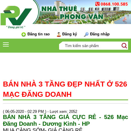
Đăng tin rao
Đăng ký
Đăng nhập
TIN TỨC
BÁN NHÀ 3 TẦNG ĐẸP NHẤT Ở 526
MẠC ĐĂNG DOANH
( 06-05-2020 - 02:29 PM ) - Lượt xem: 2052
BÁN NHÀ 3 TẦNG GIÁ CỰC RẺ - 526 Mạc
Đăng Doanh - Dương Kinh - HP
MUA CÀNG SỚM- GIÁ CÀNG RẺ