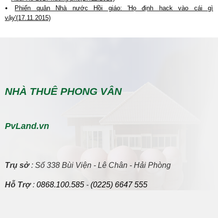
Phiến quân Nhà nước Hồi giáo: 'Họ định hack vào cái gì
vậy'(17.11.2015)
NHÀ THUÊ PHONG VÂN
PvLand.vn
Trụ sở
: Số 338 Bùi Viện - Lê Chân - Hải Phòng
Hỗ Trợ
:
0868.100.585
-
(0225) 6647 555