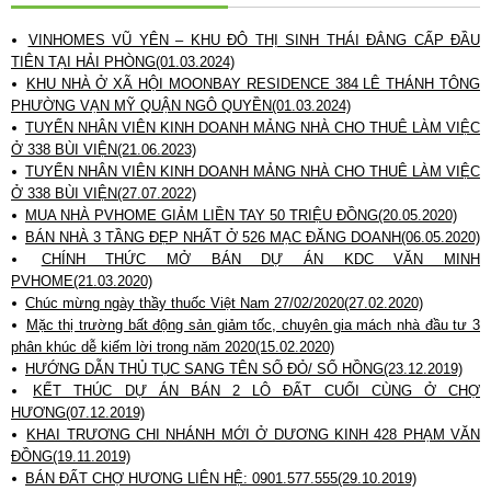
VINHOMES VŨ YÊN – KHU ĐÔ THỊ SINH THÁI ĐẲNG CẤP ĐẦU
TIÊN TẠI HẢI PHÒNG(01.03.2024)
KHU NHÀ Ở XÃ HỘI MOONBAY RESIDENCE 384 LÊ THÁNH TÔNG
PHƯỜNG VẠN MỸ QUẬN NGÔ QUYỀN(01.03.2024)
TUYỂN NHÂN VIÊN KINH DOANH MẢNG NHÀ CHO THUÊ LÀM VIỆC
Ở 338 BÙI VIỆN(21.06.2023)
TUYỂN NHÂN VIÊN KINH DOANH MẢNG NHÀ CHO THUÊ LÀM VIỆC
Ở 338 BÙI VIỆN(27.07.2022)
MUA NHÀ PVHOME GIẢM LIỀN TAY 50 TRIỆU ĐỒNG(20.05.2020)
BÁN NHÀ 3 TẦNG ĐẸP NHẤT Ở 526 MẠC ĐĂNG DOANH(06.05.2020)
CHÍNH THỨC MỞ BÁN DỰ ÁN KDC VĂN MINH
PVHOME(21.03.2020)
Chúc mừng ngày thầy thuốc Việt Nam 27/02/2020(27.02.2020)
Mặc thị trường bất động sản giảm tốc, chuyên gia mách nhà đầu tư 3
phân khúc dễ kiếm lời trong năm 2020(15.02.2020)
HƯỚNG DẪN THỦ TỤC SANG TÊN SỔ ĐỎ/ SỔ HỒNG(23.12.2019)
KẾT THÚC DỰ ÁN BÁN 2 LÔ ĐẤT CUỐI CÙNG Ở CHỢ
HƯƠNG(07.12.2019)
KHAI TRƯƠNG CHI NHÁNH MỚI Ở DƯƠNG KINH 428 PHẠM VĂN
ĐỒNG(19.11.2019)
BÁN ĐẤT CHỢ HƯƠNG LIÊN HỆ: 0901.577.555(29.10.2019)