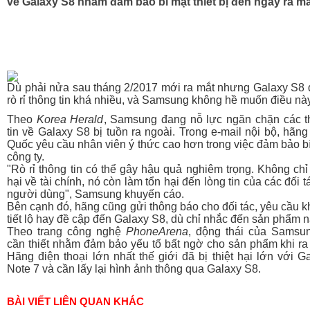
về Galaxy S8 nhằm đảm bảo bí mật thiết bị đến ngày ra mắ
Dù phải nửa sau tháng 2/2017 mới ra mắt nhưng Galaxy S8 
rò rỉ thông tin khá nhiều, và Samsung không hề muốn điều này
Theo
Korea Herald
, Samsung đang nỗ lực ngăn chặn các 
tin về Galaxy S8 bị tuồn ra ngoài. Trong e-mail nội bộ, hãn
Quốc yêu cầu nhân viên ý thức cao hơn trong việc đảm bảo b
công ty.
"Rò rỉ thông tin có thể gây hậu quả nghiêm trọng. Không chỉ 
hại về tài chính, nó còn làm tổn hại đến lòng tin của các đối t
người dùng", Samsung khuyến cáo.
Bên cạnh đó, hãng cũng gửi thông báo cho đối tác, yêu cầu 
tiết lộ hay đề cập đến Galaxy S8, dù chỉ nhắc đến sản phẩm n
Theo trang công nghệ
PhoneArena
, động thái của Samsu
cần thiết nhằm đảm bảo yếu tố bất ngờ cho sản phẩm khi ra
Hãng điện thoại lớn nhất thế giới đã bị thiệt hại lớn với G
Note 7 và cần lấy lại hình ảnh thông qua Galaxy S8.
BÀI VIẾT LIÊN QUAN KHÁC