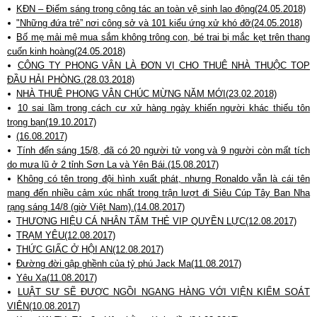
KĐN – Điểm sáng trong công tác an toàn vệ sinh lao động(24.05.2018)
"Những đứa trẻ” nơi công sở và 101 kiểu ứng xử khó đỡ(24.05.2018)
Bố mẹ mải mê mua sắm không trông con, bé trai bị mắc kẹt trên thang
cuốn kinh hoàng(24.05.2018)
CÔNG TY PHONG VÂN LÀ ĐƠN VỊ CHO THUÊ NHÀ THUỘC TOP
ĐẦU HẢI PHÒNG.(28.03.2018)
NHÀ THUÊ PHONG VÂN CHÚC MỪNG NĂM MỚI(23.02.2018)
10 sai lầm trong cách cư xử hàng ngày khiến người khác thiếu tôn
trọng bạn(19.10.2017)
(16.08.2017)
Tính đến sáng 15/8, đã có 20 người tử vong và 9 người còn mất tích
do mưa lũ ở 2 tỉnh Sơn La và Yên Bái.(15.08.2017)
Không có tên trong đội hình xuất phát, nhưng Ronaldo vẫn là cái tên
mang đến nhiều cảm xúc nhất trong trận lượt đi Siêu Cúp Tây Ban Nha
rạng sáng 14/8 (giờ Việt Nam).(14.08.2017)
THƯƠNG HIỆU CÁ NHÂN TẤM THẺ VIP QUYỀN LỰC(12.08.2017)
TRẠM YÊU(12.08.2017)
THỨC GIẤC Ở HỘI AN(12.08.2017)
Đường đời gập ghềnh của tỷ phú Jack Ma(11.08.2017)
Yêu Xa(11.08.2017)
LUẬT SƯ SẼ ĐƯỢC NGỒI NGANG HÀNG VỚI VIỆN KIỂM SOÁT
VIÊN(10.08.2017)