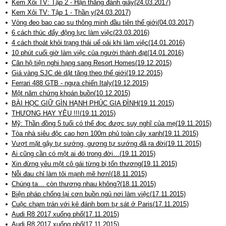
Kem Xôi TV: Tập 2 - Hận thằng đánh giầy(24.03.2017)
Kem Xôi TV: Tập 1 - Thần y(24.03.2017)
Vòng đeo bao cao su thông minh đầu tiên thế giới(04.03.2017)
6 cách thúc đẩy động lực làm việc(23.03.2016)
4 cách thoát khỏi trạng thái uể oải khi làm việc(14.01.2016)
10 phút cuối giờ làm việc của người thành đạt(14.01.2016)
Căn hộ tiện nghi hạng sang Resort Homes(19.12.2015)
Giá vàng SJC dè dặt tăng theo thế giới(19.12.2015)
Ferrari 488 GTB - ngựa chiến Italy(19.12.2015)
Một năm chứng khoán buồn(10.12.2015)
BÀI HỌC GIỮ GÌN HẠNH PHÚC GIA ĐÌNH(19.11.2015)
THƯƠNG HAY YÊU !!!(19.11.2015)
Mỹ: Thần đồng 5 tuổi có thể đọc được suy nghĩ của mẹ(19.11.2015)
Tòa nhà siêu độc cao hơn 100m phủ toàn cây xanh(19.11.2015)
Vượt mặt gậy tự sướng, gương tự sướng đã ra đời(19.11.2015)
Ai cũng cần có một ai đó trong đời…(19.11.2015)
Xin đừng yêu một cô gái từng bị tổn thương(19.11.2015)
Nỗi đau chỉ làm tôi mạnh mẽ hơn!(18.11.2015)
Chúng ta… còn thương nhau không?(18.11.2015)
Biện pháp chống lại cơn buồn ngủ nơi làm việc(17.11.2015)
Cuộc chạm trán với kẻ đánh bom tự sát ở Paris(17.11.2015)
Audi R8 2017 xuống phố(17.11.2015)
Audi R8 2017 xuống phố(17.11.2015)