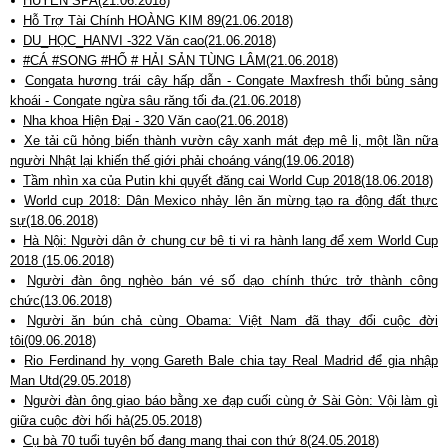
HUYỀN SPA(21.06.2018)
Hỗ Trợ Tài Chính HOÀNG KIM 89(21.06.2018)
DU_HỌC_HANVI -322 Văn cao(21.06.2018)
#CÁ #SONG #HỔ # HẢI SẢN TÙNG LÂM(21.06.2018)
Congata hương trái cây hấp dẫn - Congate Maxfresh thổi bủng sảng
khoái - Congate ngừa sâu răng tối đa.(21.06.2018)
Nha khoa Hiện Đại - 320 Văn cao(21.06.2018)
Xe tải cũ hỏng biến thành vườn cây xanh mát đẹp mê li, một lần nữa
người Nhật lại khiến thế giới phải choáng váng(19.06.2018)
Tầm nhìn xa của Putin khi quyết đăng cai World Cup 2018(18.06.2018)
World cup 2018: Dân Mexico nhảy lên ăn mừng tạo ra động đất thực
sự(18.06.2018)
Hà Nội: Người dân ở chung cư bê ti vi ra hành lang để xem World Cup
2018 (15.06.2018)
Người đàn ông nghèo bán vé số dạo chính thức trở thành công
chức(13.06.2018)
Người ăn bún chả cùng Obama: Việt Nam đã thay đổi cuộc đời
tôi(09.06.2018)
Rio Ferdinand hy vọng Gareth Bale chia tay Real Madrid để gia nhập
Man Utd(29.05.2018)
Người đàn ông giao báo bằng xe đạp cuối cùng ở Sài Gòn: Vội làm gì
giữa cuộc đời hối hả(25.05.2018)
Cụ bà 70 tuổi tuyên bố đang mang thai con thứ 8(24.05.2018)