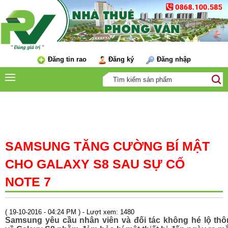
Đăng tin rao
Đăng ký
Đăng nhập
TIN TỨC
SAMSUNG TĂNG CƯỜNG BÍ MẬT
CHO GALAXY S8 SAU SỰ CỐ
NOTE 7
( 19-10-2016 - 04:24 PM ) - Lượt xem: 1480
Samsung yêu cầu nhân viên và đối tác không hé lộ thô