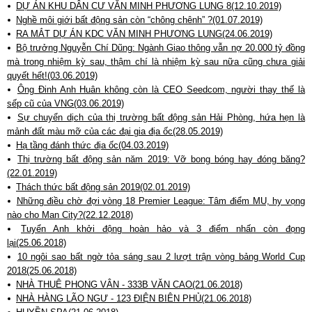
DỰ ÁN KHU DÂN CƯ VĂN MINH PHƯƠNG LUNG 8(12.10.2019)
Nghề môi giới bất động sản còn “chông chênh” ?(01.07.2019)
RA MẮT DỰ ÁN KDC VĂN MINH PHƯƠNG LUNG(24.06.2019)
Bộ trưởng Nguyễn Chí Dũng: Ngành Giao thông vẫn nợ 20.000 tỷ đồng
mà trong nhiệm kỳ sau, thậm chí là nhiệm kỳ sau nữa cũng chưa giải
quyết hết!(03.06.2019)
Ông Đinh Anh Huân không còn là CEO Seedcom, người thay thế là
sếp cũ của VNG(03.06.2019)
Sự chuyển dịch của thị trường bất động sản Hải Phòng, hứa hẹn là
mảnh đất màu mỡ của các đại gia địa ốc(28.05.2019)
Hạ tầng đánh thức địa ốc(04.03.2019)
Thị trường bất động sản năm 2019: Vỡ bong bóng hay đóng băng?
(22.01.2019)
Thách thức bất động sản 2019(02.01.2019)
Những điều chờ đợi vòng 18 Premier League: Tâm điểm MU, hy vọng
nào cho Man City?(22.12.2018)
Tuyển Anh khởi động hoàn hảo và 3 điểm nhấn còn đọng
lại(25.06.2018)
10 ngôi sao bất ngờ tỏa sáng sau 2 lượt trận vòng bảng World Cup
2018(25.06.2018)
NHÀ THUÊ PHONG VÂN - 333B VĂN CAO(21.06.2018)
NHÀ HÀNG LÃO NGƯ - 123 ĐIỆN BIÊN PHỦ(21.06.2018)