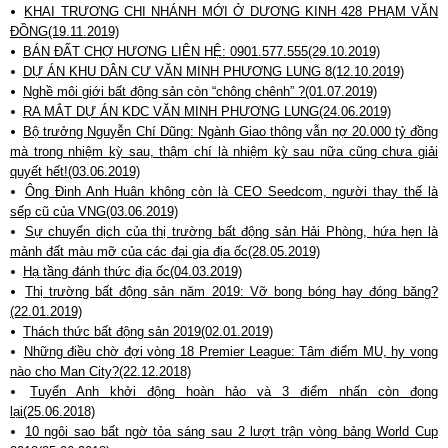
KHAI TRƯƠNG CHI NHÁNH MỚI Ở DƯƠNG KINH 428 PHẠM VĂN
ĐỒNG(19.11.2019)
BÁN ĐẤT CHỢ HƯƠNG LIÊN HỆ: 0901.577.555(29.10.2019)
DỰ ÁN KHU DÂN CƯ VĂN MINH PHƯƠNG LUNG 8(12.10.2019)
Nghề môi giới bất động sản còn “chông chênh” ?(01.07.2019)
RA MẮT DỰ ÁN KDC VĂN MINH PHƯƠNG LUNG(24.06.2019)
Bộ trưởng Nguyễn Chí Dũng: Ngành Giao thông vẫn nợ 20.000 tỷ đồng
mà trong nhiệm kỳ sau, thậm chí là nhiệm kỳ sau nữa cũng chưa giải
quyết hết!(03.06.2019)
Ông Đinh Anh Huân không còn là CEO Seedcom, người thay thế là
sếp cũ của VNG(03.06.2019)
Sự chuyển dịch của thị trường bất động sản Hải Phòng, hứa hẹn là
mảnh đất màu mỡ của các đại gia địa ốc(28.05.2019)
Hạ tầng đánh thức địa ốc(04.03.2019)
Thị trường bất động sản năm 2019: Vỡ bong bóng hay đóng băng?
(22.01.2019)
Thách thức bất động sản 2019(02.01.2019)
Những điều chờ đợi vòng 18 Premier League: Tâm điểm MU, hy vọng
nào cho Man City?(22.12.2018)
Tuyển Anh khởi động hoàn hảo và 3 điểm nhấn còn đọng
lại(25.06.2018)
10 ngôi sao bất ngờ tỏa sáng sau 2 lượt trận vòng bảng World Cup