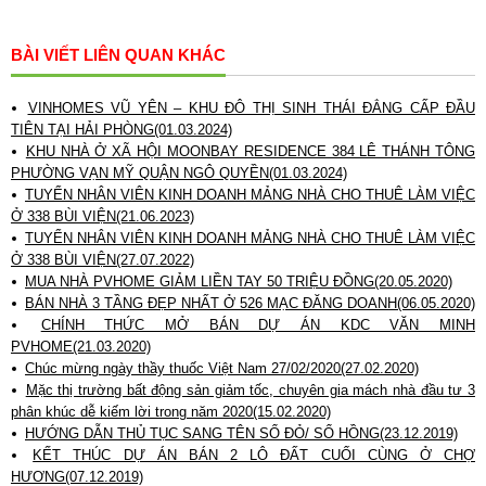
BÀI VIẾT LIÊN QUAN KHÁC
VINHOMES VŨ YÊN – KHU ĐÔ THỊ SINH THÁI ĐẲNG CẤP ĐẦU
TIÊN TẠI HẢI PHÒNG(01.03.2024)
KHU NHÀ Ở XÃ HỘI MOONBAY RESIDENCE 384 LÊ THÁNH TÔNG
PHƯỜNG VẠN MỸ QUẬN NGÔ QUYỀN(01.03.2024)
TUYỂN NHÂN VIÊN KINH DOANH MẢNG NHÀ CHO THUÊ LÀM VIỆC
Ở 338 BÙI VIỆN(21.06.2023)
TUYỂN NHÂN VIÊN KINH DOANH MẢNG NHÀ CHO THUÊ LÀM VIỆC
Ở 338 BÙI VIỆN(27.07.2022)
MUA NHÀ PVHOME GIẢM LIỀN TAY 50 TRIỆU ĐỒNG(20.05.2020)
BÁN NHÀ 3 TẦNG ĐẸP NHẤT Ở 526 MẠC ĐĂNG DOANH(06.05.2020)
CHÍNH THỨC MỞ BÁN DỰ ÁN KDC VĂN MINH
PVHOME(21.03.2020)
Chúc mừng ngày thầy thuốc Việt Nam 27/02/2020(27.02.2020)
Mặc thị trường bất động sản giảm tốc, chuyên gia mách nhà đầu tư 3
phân khúc dễ kiếm lời trong năm 2020(15.02.2020)
HƯỚNG DẪN THỦ TỤC SANG TÊN SỔ ĐỎ/ SỔ HỒNG(23.12.2019)
KẾT THÚC DỰ ÁN BÁN 2 LÔ ĐẤT CUỐI CÙNG Ở CHỢ
HƯƠNG(07.12.2019)