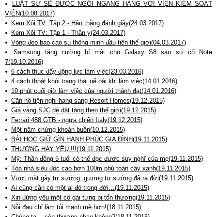
LUẬT SƯ SẼ ĐƯỢC NGỒI NGANG HÀNG VỚI VIỆN KIỂM SOÁT
VIÊN(10.08.2017)
Kem Xôi TV: Tập 2 - Hận thằng đánh giầy(24.03.2017)
Kem Xôi TV: Tập 1 - Thần y(24.03.2017)
Vòng đeo bao cao su thông minh đầu tiên thế giới(04.03.2017)
Samsung tăng cường bí mật cho Galaxy S8 sau sự cố Note
7(19.10.2016)
6 cách thúc đẩy động lực làm việc(23.03.2016)
4 cách thoát khỏi trạng thái uể oải khi làm việc(14.01.2016)
10 phút cuối giờ làm việc của người thành đạt(14.01.2016)
Căn hộ tiện nghi hạng sang Resort Homes(19.12.2015)
Giá vàng SJC dè dặt tăng theo thế giới(19.12.2015)
Ferrari 488 GTB - ngựa chiến Italy(19.12.2015)
Một năm chứng khoán buồn(10.12.2015)
BÀI HỌC GIỮ GÌN HẠNH PHÚC GIA ĐÌNH(19.11.2015)
THƯƠNG HAY YÊU !!!(19.11.2015)
Mỹ: Thần đồng 5 tuổi có thể đọc được suy nghĩ của mẹ(19.11.2015)
Tòa nhà siêu độc cao hơn 100m phủ toàn cây xanh(19.11.2015)
Vượt mặt gậy tự sướng, gương tự sướng đã ra đời(19.11.2015)
Ai cũng cần có một ai đó trong đời…(19.11.2015)
Xin đừng yêu một cô gái từng bị tổn thương(19.11.2015)
Nỗi đau chỉ làm tôi mạnh mẽ hơn!(18.11.2015)
Chúng ta… còn thương nhau không?(18.11.2015)