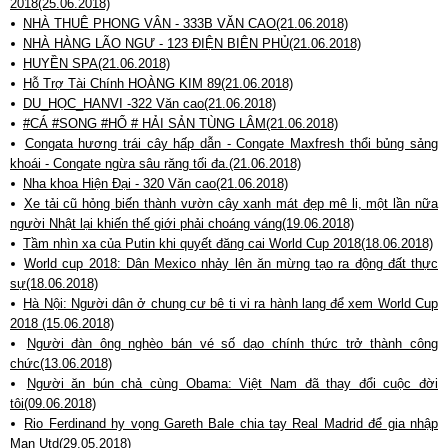
2018(25.06.2018)
NHÀ THUÊ PHONG VÂN - 333B VĂN CAO(21.06.2018)
NHÀ HÀNG LÃO NGƯ - 123 ĐIỆN BIÊN PHỦ(21.06.2018)
HUYỀN SPA(21.06.2018)
Hỗ Trợ Tài Chính HOÀNG KIM 89(21.06.2018)
DU_HỌC_HANVI -322 Văn cao(21.06.2018)
#CÁ #SONG #HỔ # HẢI SẢN TÙNG LÂM(21.06.2018)
Congata hương trái cây hấp dẫn - Congate Maxfresh thổi bủng sảng
khoái - Congate ngừa sâu răng tối đa.(21.06.2018)
Nha khoa Hiện Đại - 320 Văn cao(21.06.2018)
Xe tải cũ hỏng biến thành vườn cây xanh mát đẹp mê li, một lần nữa
người Nhật lại khiến thế giới phải choáng váng(19.06.2018)
Tầm nhìn xa của Putin khi quyết đăng cai World Cup 2018(18.06.2018)
World cup 2018: Dân Mexico nhảy lên ăn mừng tạo ra động đất thực
sự(18.06.2018)
Hà Nội: Người dân ở chung cư bê ti vi ra hành lang để xem World Cup
2018 (15.06.2018)
Người đàn ông nghèo bán vé số dạo chính thức trở thành công
chức(13.06.2018)
Người ăn bún chả cùng Obama: Việt Nam đã thay đổi cuộc đời
tôi(09.06.2018)
Rio Ferdinand hy vọng Gareth Bale chia tay Real Madrid để gia nhập
Man Utd(29.05.2018)