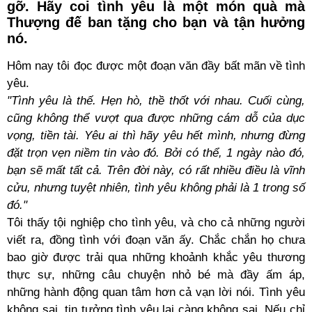
gỡ. Hãy coi tình yêu là một món quà mà
Thượng đế ban tặng cho bạn và tận hưởng
nó.
Hôm nay tôi đọc được một đoạn văn đầy bất mãn về tình
yêu.
"Tình yêu là thế. Hẹn hò, thề thốt với nhau. Cuối cùng,
cũng không thể vượt qua được những cám dỗ của dục
vọng, tiền tài. Yêu ai thì hãy yêu hết mình, nhưng đừng
đặt trọn vẹn niềm tin vào đó. Bởi có thể, 1 ngày nào đó,
bạn sẽ mất tất cả. Trên đời này, có rất nhiều điều là vĩnh
cửu, nhưng tuyệt nhiên, tình yêu không phải là 1 trong số
đó."
Tôi thấy tội nghiệp cho tình yêu, và cho cả những người
viết ra, đồng tình với đoạn văn ấy. Chắc chắn họ chưa
bao giờ được trải qua những khoảnh khắc yêu thương
thực sự, những câu chuyện nhỏ bé mà đầy ấm áp,
những hành động quan tâm hơn cả vạn lời nói. Tình yêu
không sai, tin tưởng tình yêu lại càng không sai. Nếu chỉ