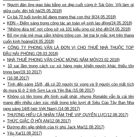
Người đàn ông giao báo bằng xe đạp cuối cùng ở Sài Gòn: Vội làm gì
giữa cuộc đời hối hả(25.05.2018)
Cụ bà 70 tuổi tuyên bố đang mang thai con thứ 8(24.05.2018)
KĐN – Điểm sáng trong công tác an toàn vệ sinh lao động(24.05.2018)
"Những đứa trẻ” nơi công sở và 101 kiểu ứng xử khó đỡ(24.05.2018)
Bố mẹ mải mê mua sắm không trông con, bé trai bị mắc kẹt trên thang
cuốn kinh hoàng(24.05.2018)
CÔNG TY PHONG VÂN LÀ ĐƠN VỊ CHO THUÊ NHÀ THUỘC TOP
ĐẦU HẢI PHÒNG.(28.03.2018)
NHÀ THUÊ PHONG VÂN CHÚC MỪNG NĂM MỚI(23.02.2018)
10 sai lầm trong cách cư xử hàng ngày khiến người khác thiếu tôn
trọng bạn(19.10.2017)
(16.08.2017)
Tính đến sáng 15/8, đã có 20 người tử vong và 9 người còn mất tích
do mưa lũ ở 2 tỉnh Sơn La và Yên Bái.(15.08.2017)
Không có tên trong đội hình xuất phát, nhưng Ronaldo vẫn là cái tên
mang đến nhiều cảm xúc nhất trong trận lượt đi Siêu Cúp Tây Ban Nha
rạng sáng 14/8 (giờ Việt Nam).(14.08.2017)
THƯƠNG HIỆU CÁ NHÂN TẤM THẺ VIP QUYỀN LỰC(12.08.2017)
THỨC GIẤC Ở HỘI AN(12.08.2017)
Đường đời gập ghềnh của tỷ phú Jack Ma(11.08.2017)
Yêu Xa(11.08.2017)