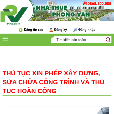
Đăng tin rao
Đăng ký
Đăng nhập
HỖ TRỢ TÀI CHÍNH
THỦ TỤC XIN PHÉP XÂY DỰNG,
SỬA CHỮA CÔNG TRÌNH VÀ THỦ
TỤC HOÀN CÔNG