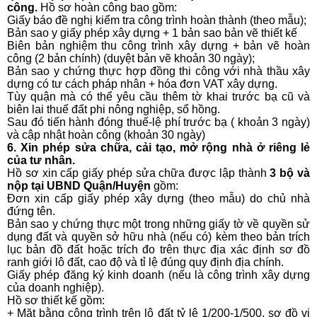
công.
Hồ sơ hoàn công bao gồm:
Giấy báo đề nghị kiểm tra công trình hoàn thành (theo mẫu);
Bản sao y giấy phép xây dựng + 1 bản sao bản vẽ thiết kế
Biên bản nghiệm thu công trình xây dựng + bản vẽ hoàn
công (2 bản chính) (duyệt bản vẽ khoản 30 ngày);
Bản sao y chứng thực hợp đồng thi công với nhà thầu xây
dựng có tư cách pháp nhân + hóa đơn VAT xây dựng.
Tùy quận mà có thể yêu cầu thêm tờ khai trước bạ cũ và
biên lai thuế đất phi nông nghiệp, sổ hồng.
Sau đó tiến hành đóng thuế-lệ phí trước bạ ( khoản 3 ngày)
và cập nhật hoàn công (khoản 30 ngày)
6. Xin phép sửa chữa, cải tạo, mở rộng nhà ở riêng lẻ
của tư nhân.
Hồ sơ xin cấp giấy phép sửa chữa được lập thành
3 bộ và
nộp tại UBND Quận/Huyện
gồm:
Đơn xin cấp giấy phép xây dựng (theo mẫu) do chủ nhà
đứng tên.
Bản sao y chứng thực một trong những giấy tờ về quyền sử
dụng đất và quyền sở hữu nhà (nếu có) kèm theo bản trích
lục bản đồ đất hoặc trích đo trên thực địa xác định sơ đồ
ranh giới lô đất, cao độ và tỉ lệ đúng quy định địa chính.
Giấy phép đăng ký kinh doanh (nếu là công trình xây dựng
của doanh nghiệp).
Hồ sơ thiết kế gồm:
+ Mặt bằng công trình trên lô đất tỷ lệ 1/200-1/500, sơ đồ vị