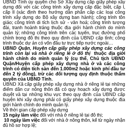
UBND Tỉnh ủy quyền cho Sở Xây dựng cấp giấy phép xây
dựng đối với các công trình xây dựng cấp đặc biệt, cấp I,
cấp II (xác định theo hướng dẫn phân cấp các loại công
trình xây dựng do Bộ xây dựng ban hành); công trình tôn
giáo; công trình di tích lịch sử - văn hoá; công trình tượng
đài, tranh hoành tráng thuộc địa giới hành chính do mình
quản lý; những công trình trên các tuyến, trục đường phố
chính trong đô thị theo quy định của UBND cấp tỉnh; công
trình thuộc dự án có vốn đầu tư trực tiếp nước ngoài…
UBND Quận, Huyện cấp giấy phép xây dựng các công
trình còn lại và nhà ở riêng lẻ ở đô thị
thuộc địa giới
hành chính do mình quản lý (cụ thể, Chủ tịch UBND
Quận/Huyện cấp phép xây dựng nhà ở và các công
trình có diện tích sàn đến 1.000m2 hoặc kinh phí đầu tư
đến 2 tỷ đồng), trừ các đối tượng quy định thuộc thẩm
quyền của UBND Tỉnh.
UBND Xã cấp giấy phép xây dựng nhà ở riêng lẻ tại những
điểm dân cư nông thôn đã có quy hoạch xây dựng được
duyệt và tại những khu vực theo quy định của UBND cấp
huyện khi xây dựng phải có giấy phép xây dựng thuộc địa
giới hành chính do mình quản lý.
Về thời gian cấp phép xây dựng
15 ngày làm việc
đối với nhà ở riêng lẻ tại đô thị;
10 ngày làm việc
đối với nhà ở nông thôn, kể từ ngày nhận
đủ hồ sơ hợp lệ;