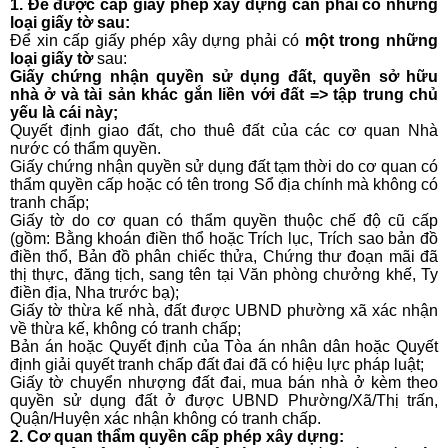
1. Để được cấp giấy phép xây dựng cần phải có những
loại giấy tờ sau:
Để xin cấp giấy phép xây dựng phải có
một trong những
loại giấy tờ
sau:
Giấy chứng nhận quyền sử dụng đất, quyền sở hữu
nhà ở và tài sản khác gắn liền với đất => tập trung chủ
yếu là cái này;
Quyết định giao đất, cho thuê đất của các cơ quan Nhà
nước có thẩm quyền.
Giấy chứng nhận quyền sử dụng đất tạm thời do cơ quan có
thẩm quyền cấp hoặc có tên trong Sổ địa chính mà không có
tranh chấp;
Giấy tờ do cơ quan có thẩm quyền thuộc chế độ cũ cấp
(gồm: Bằng khoán điền thổ hoặc Trích lục, Trích sao bản đồ
điền thổ, Bản đồ phân chiếc thửa, Chứng thư đoạn mãi đã
thị thực, đăng tịch, sang tên tại Văn phòng chưởng khế, Ty
điền địa, Nha trước bạ);
Giấy tờ thừa kế nhà, đất được UBND phường xã xác nhận
về thừa kế, không có tranh chấp;
Bản án hoặc Quyết định của Tòa án nhân dân hoặc Quyết
định giải quyết tranh chấp đất đai đã có hiệu lực pháp luật;
Giấy tờ chuyển nhượng đất đai, mua bán nhà ở kèm theo
quyền sử dụng đất ở được UBND Phường/Xã/Thị trấn,
Quận/Huyện xác nhận không có tranh chấp.
2. Cơ quan thẩm quyền cấp phép xây dựng: