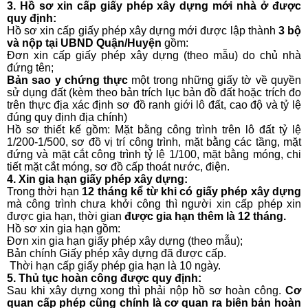
3. Hồ sơ xin cấp giấy phép xây dựng mới nhà ở được
quy định:
Hồ sơ xin cấp giấy phép xây dựng mới được lập thành
3 bộ
và nộp tại UBND Quận/Huyện
gồm:
Đơn xin cấp giấy phép xây dựng (theo mẫu) do chủ nhà
đứng tên;
Bản sao y chứng thực
một trong những giấy tờ về quyền
sử dụng đất (kèm theo bản trích lục bản đồ đất hoặc trích đo
trên thực địa xác định sơ đồ ranh giới lô đất, cao độ và tỷ lệ
đúng quy định địa chính)
Hồ sơ thiết kế gồm: Mặt bằng công trình trên lô đất tỷ lệ
1/200-1/500, sơ đồ vị trí công trình, mặt bằng các tầng, mặt
đứng và mặt cắt công trình tỷ lệ 1/100, mặt bằng móng, chi
tiết mặt cắt móng, sơ đồ cấp thoát nước, điện.
4. Xin gia hạn giấy phép xây dựng:
Trong thời hạn
12 tháng kể từ khi có giấy phép xây dựng
mà công trình chưa khởi công thì người xin cấp phép xin
được gia hạn, thời gian
được gia hạn thêm là 12 tháng.
Hồ sơ xin gia hạn gồm:
Đơn xin gia hạn giấy phép xây dựng (theo mẫu);
Bản chính Giấy phép xây dựng đã được cấp.
Thời hạn cấp giấy phép gia hạn là 10 ngày.
5. Thủ tục hoàn công được quy định:
Sau khi xây dựng xong thì phải nộp hồ sơ hoàn công.
Cơ
quan cấp phép cũng chính là cơ quan ra biên bản hoàn