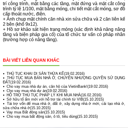
trí công trình, mặt bằng các tầng, mặt đứng và mặt cắt công
trình tỷ lệ 1/100, mặt bằng móng, chi tiết mặt cắt móng, sơ đồ
cấp thoát nước, điện.
+ Ảnh chụp mặt chính căn nhà xin sửa chữa và 2 căn liên kế
2 bên (khổ 9x12).
+ Hồ sơ khảo sát hiện trạng móng (xác định khả năng nâng
tầng và biện pháp gia cố) của tổ chức tư vấn có pháp nhân
(trường hợp có nâng tầng).
BÀI VIẾT LIÊN QUAN KHÁC
THỦ TỤC KHAI DI SẢN THỪA KẾ(19.02.2016)
THỦ TỤC MUA BÁN NHÀ Ở, CHUYỂN NHƯỢNG QUYỀN SỬ DỤNG
ĐẤT(19.02.2016)
Cho vay mua nhà dự án, căn hộ của VietinBank!(19.02.2016)
Cho vay mua nhà dự án(19.02.2016)
HỖ TRỢ THỦ TỤC PHÁP LÝ KHI MUA NHÀ(16.02.2016)
Sở hữu tổ ấm mới với hỗ trợ tài chính từ VIB(15.10.2015)
Tài trợ vốn để mua nhà ở, đất ở, xây dựng nhà ở mới, cải tạo nhà ở,
sửa chữa nhà ở(15.10.2015)
Vay mua Bất động sản(15.10.2015)
Cho vay mua bất động sản, ô tô, tiêu dùng(15.10.2015)