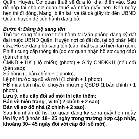
Quận, Huyện. Cơ quan thuế sẽ đưa tờ khai điền vào. Sau
đó nộp lại cho cơ quan thuế và nhận giấy hẹn. Đến ngày
hẹn thì đi đóng. Mang biên lai và tất cả giấy tờ đến UBND
Quận, huyện để tiến hành đăng bộ.
Bước 4: Đăng bộ sang tên
Thủ tục
sang tên
được tiến hành tại Văn phòng đăng ký đất
đai thuộc UBND Quận, Huyện nơi có đất đó, tại bộ phần Một
cửa. Hồ sơ đăng bộ sang tên (cập nhật sau sổ hiện tại) gồm:
Phiếu cung cấp thông tin (do cơ quan nhận hồ sơ cung cấp)
(bản chính);
CMND + HK (Hộ chiếu) (photo) + Giấy CNĐKKH (nếu có)
(bản sao);
Sổ hồng (1 bản chính + 1 photo);
Lệ phí trước bạ cũ và mới (1 chính + 1 photo)
HĐ mua bán nhà ở, chuyển nhượng QSDĐ (1 bản chính + 1
photo).
Lưu ý, nếu cấp đổi sổ mới thì cần thêm:
Bản vẽ hiện trạng , vị trí ( 2 chính + 2 sao)
Bản vẽ sơ đồ nhà (2 chính + 2 sao).
Sau khi nhận đủ hs, cơ quan đăng ký sẽ ra giấy hẹn ngày
lên lấy sổ (khoản
18– 25 ngày trong trường hợp cập nhật,
khoảng 30– 45 ngày đối với cấp đổi sổ mới
).