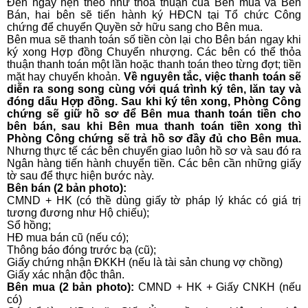
Đến ngày hẹn theo như thỏa thuận của Bên mua và Bên
Bán, hai bên sẽ tiến hành ký HĐCN tại Tổ chức Công
chứng để chuyển Quyền sở hữu sang cho Bên mua.
Bên mua sẽ thanh toán số tiền còn lại cho Bên bán ngay khi
ký xong Hợp đồng Chuyển nhượng. Các bên có thể thỏa
thuận thanh toán một lần hoặc thanh toán theo từng đợt; tiền
mặt hay chuyển khoản.
Về nguyên tắc, việc thanh toán sẽ
diễn ra song song cùng với quá trình ký tên, lăn tay và
đóng dấu Hợp đồng. Sau khi ký tên xong, Phòng Công
chứng sẽ giữ hồ sơ để Bên mua thanh toán tiền cho
bên bán, sau khi Bên mua thanh toán tiền xong thì
Phòng Công chứng sẽ trả hồ sơ đầy đủ cho Bên mua.
Nhưng thực tế các bên chuyển giao luôn hồ sơ và sau đó ra
Ngân hàng tiến hành chuyển tiền. Các bên cần những giấy
tờ sau để thực hiện bước này.
Bên bán (2 bản photo):
CMND + HK (có thề dùng giấy tờ pháp lý khác có giá trị
tương đương như Hộ chiếu);
Sổ hồng;
HĐ mua bán cũ (nếu có);
Thông báo đóng trước bạ (cũ);
Giấy chứng nhận ĐKKH (nếu là tài sản chung vợ chồng)
Giấy xác nhận độc thân.
Bên mua (2 bản photo):
CMND + HK + Giấy CNKH (nếu
có)