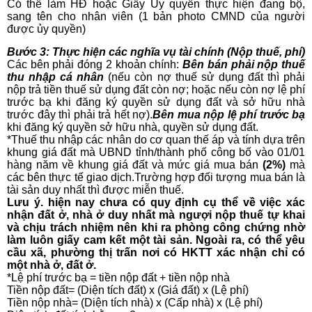
Có thể làm HĐ hoặc Giấy Ủy quyền thực hiện đang bộ,
sang tên cho nhân viên (1 bản photo CMND của người
được ủy quyền)
Bước 3: Thực hiện các nghĩa vụ tài chính (Nộp thuế, phí)
Các bên phải đóng 2 khoản chính:
Bên bán phải nộp thuế
thu nhập cá nhân
(nếu còn nợ thuế sử dụng đất thì phải
nộp trả tiền thuế sử dụng đất còn nợ; hoặc nếu còn nợ lệ phí
trước bạ khi đăng ký quyền sử dụng đất và sở hữu nhà
trước đây thì phải trả hết nợ).
Bên mua nộp lệ phí trước bạ
khi đăng ký quyền sở hữu nhà, quyền sử dụng đất.
*Thuế thu nhập các nhân do cơ quan thế áp và tính dựa trên
khung giá đất mà UBND tỉnh/thành phố công bố vào 01/01
hàng năm về khung giá đất và mức giá mua bán
(2%)
mà
các bên thực tế giao dịch.Trường hợp đối tượng mua bán là
tài sản duy nhất thì được miễn thuế.
Lưu ý. hiện nay chưa có quy định cụ thể về việc xác
nhận đất ở, nhà ở duy nhất mà ngượi nộp thuế tự khai
và chịu trách nhiệm nên khi ra phòng công chứng nhờ
làm luôn giấy cam kết một tài sản. Ngoài ra, có thể yêu
cầu xã, phường thị trấn nơi có HKTT xác nhận chỉ có
một nhà ở, đất ở.
*Lệ phí trước bạ = tiền nộp đất + tiền nộp nhà
Tiền nộp đất= (Diện tích đất) x (Giá đất) x (Lệ phí)
Tiền nộp nhà= (Diện tích nhà) x (Cấp nhà) x (Lệ phí)