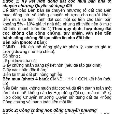
Bước 1: Ký kết hợp đồng đặt cọc mua bán nhà ở,
chuyển nhượng Quyền sử dụng đất
Để đảm bảo Bên bán sẽ chuyển nhượng lô đất cho Bên
mua, đồng thời sẽ không chuyển nhượng cho người khác,
Bên mua sẽ tiến hành đặt cọc một số tiền cho Bên bán
khoảng 5% - 10% giá trị nhà đất, nhưng tối thiểu nên ở mức
50 triệu (thanh toán lần 1).
Theo quy định, hợp đồng đặt
cọc không cần công chứng, tuy nhiên, vẫn nên tiến
hành công chứng để tạo niềm tin cho đôi bên.
Bên bán (photo 3 bản):
CMND + HK (có thề dùng giấy tờ pháp lý khác có giá trị
tương đương như Hộ chiếu);
Sổ hồng ;
Lệ phí trước bạ cũ;
Giấy chứng nhận đăng ký kết hôn (nếu đã lập gia đình)
Giấy xác nhận độc thân;
Biên lai thuế đất phi nông nghiệp
Bên mua (photo 4 bản):
CMND + HK + GCN kết hôn (nếu
có)
Nếu Bên mua không muốn đặt cọc và đủ tiền thanh toán một
lần thì có thể không cần ký Hợp đồng đặt cọc mà có thể ký
Hợp đồng Chuyển nhượng Quyền sử dụng đất tại Phòng
Công chứng và thanh toán tiền một lần.
Bước 2: Công chứng hợp đồng Chuy
ển nhượng