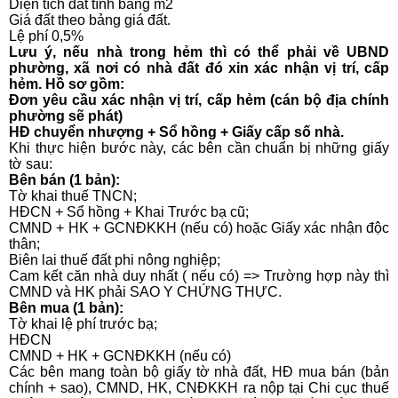
Diện tích đất tính bằng m2
Giá đất theo bảng giá đất.
Lệ phí 0,5%
Lưu ý, nếu nhà trong hẻm thì có thể phải về UBND
phường, xã nơi có nhà đất đó xin xác nhận vị trí, cấp
hẻm. Hồ sơ gồm:
Đơn yêu cầu xác nhận vị trí, cấp hẻm (cán bộ địa chính
phường sẽ phát)
HĐ chuyển nhượng + Sổ hồng + Giấy cấp số nhà.
Khi thực hiện bước này, các bên cần chuẩn bị những giấy
tờ sau:
Bên bán (1 bản):
Tờ khai thuế TNCN;
HĐCN + Sổ hồng + Khai Trước bạ cũ;
CMND + HK + GCNĐKKH (nếu có) hoặc Giấy xác nhận độc
thân;
Biên lai thuế đất phi nông nghiệp;
Cam kết căn nhà duy nhất ( nếu có) => Trường hợp này thì
CMND và HK phải SAO Y CHỨNG THỰC.
Bên mua (1 bản):
Tờ khai lệ phí trước bạ;
HĐCN
CMND + HK + GCNĐKKH (nếu có)
Các bên mang toàn bộ giấy tờ nhà đất, HĐ mua bán (bản
chính + sao), CMND, HK, CNĐKKH ra nộp tại Chi cục thuế