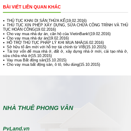
BÀI VIẾT LIÊN QUAN KHÁC
THỦ TỤC KHAI DI SẢN THỪA KẾ(19.02.2016)
THỦ TỤC XIN PHÉP XÂY DỰNG, SỬA CHỮA CÔNG TRÌNH VÀ THỦ
TỤC HOÀN CÔNG(19.02.2016)
Cho vay mua nhà dự án, căn hộ của VietinBank!(19.02.2016)
Cho vay mua nhà dự án(19.02.2016)
HỖ TRỢ THỦ TỤC PHÁP LÝ KHI MUA NHÀ(16.02.2016)
Sở hữu tổ ấm mới với hỗ trợ tài chính từ VIB(15.10.2015)
Tài trợ vốn để mua nhà ở, đất ở, xây dựng nhà ở mới, cải tạo nhà ở,
sửa chữa nhà ở(15.10.2015)
Vay mua Bất động sản(15.10.2015)
Cho vay mua bất động sản, ô tô, tiêu dùng(15.10.2015)
NHÀ THUÊ PHONG VÂN
PvLand.vn