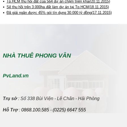
Tp.HCM thu hồi đất của 564 dự án chậm triển khai(20.11.2015)
Sẽ thu hồi trên 3.000ha đất làm dự án tại Tp.HCM(18.11.2015)
Đã giải ngân được 45% gói tín dụng 30.000 tỷ đồng(17.11.2015)
NHÀ THUÊ PHONG VÂN
PvLand.vn
Trụ sở
: Số 338 Bùi Viện - Lê Chân - Hải Phòng
Hỗ Trợ
:
0868.100.585
-
(0225) 6647 555