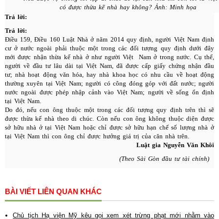
có được thừa kế nhà hay không? Ảnh: Minh họa
Trả lời:
Trả lời:
Điều 159, Điều 160 Luật Nhà ở năm 2014 quy định, người Việt Nam định
cư ở nước ngoài phải thuộc một trong các đối tượng quy định dưới đây
mới được nhận thừa kế nhà ở như người Việt Nam ở trong nước. Cụ thể,
người về đầu tư lâu dài tại Việt Nam, đã được cấp giấy chứng nhận đầu
tư; nhà hoạt động văn hóa, hay nhà khoa học có nhu cầu về hoạt động
thường xuyên tại Việt Nam; người có công đóng góp với đất nước; người
nước ngoài được phép nhập cảnh vào Việt Nam; người về sống ổn định
tại Việt Nam.
Do đó, nếu con ông thuộc một trong các đối tượng quy định trên thì sẽ
được thừa kế nhà theo di chúc. Còn nếu con ông không thuộc diện được
sở hữu nhà ở tại Việt Nam hoặc chỉ được sở hữu hạn chế số lượng nhà ở
tại Việt Nam thì con ông chỉ được hưởng giá trị của căn nhà trên.
Luật gia Nguyễn Văn Khôi
(Theo Sài Gòn đầu tư tài chính)
BÀI VIẾT LIÊN QUAN KHÁC
Chủ tịch Hạ viện Mỹ kêu gọi xem xét trừng phạt mới nhằm vào