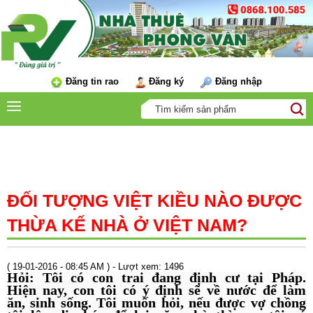
Đăng tin rao
Đăng ký
Đăng nhập
TIN TỨC
ĐỐI TƯỢNG VIỆT KIỀU NÀO ĐƯỢC
THỪA KẾ NHÀ Ở VIỆT NAM?
( 19-01-2016 - 08:45 AM ) - Lượt xem: 1496
Hỏi: Tôi có con trai đang định cư tại Pháp.
Hiện nay, con tôi có ý định sẽ về nước để làm
ăn, sinh sống. Tôi muốn hỏi, nếu được vợ chồng