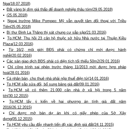
Nga(18.07.2018)
Đất vàng bị dìm giá thấp để doanh nghiệp thâu tóm(29.05.2018)
(25.05.2018)
Ngoại trưởng Mike Pompeo: Mỹ vẫn quyết tâm đối thoại với Triều
Tiên(25.05.2018)
Bí thư Đinh La Thăng thị sát chung cư sắp sập(21.03.2016)
Tp.HCM: Thu hồi 23 căn hộ thuộc sở hữu Nhà nước tại Thuận Kiều
Plaza(12.03.2016)
Từ 16/2, môi giới BĐS phải có chứng chỉ mới được hành
nghề(20.02.2016)
Các sàn giao dịch BĐS phải có diện tích tối thiểu 50m2(29.01.2016)
Chỉ công trình sai phép trước tháng 11/2013 mới được hợp pháp
hoá(28.01.2016)
Cá nhân bán, cho thuê nhà phải nộp thuế điện tử(14.01.2016)
Tp.HCM sắp sửa đổi, bổ sung bảng giá đất(09.01.2016)
Tp.HCM sẽ có thêm 21.000 căn nhà ở xã hội trong 5 năm
tới(30.12.2015)
Tp.HCM lấy ý kiến về hai phương án tính giá đất năm
2016(26.12.2015)
Chỉ được mở bán dự án khi có giấy phép của Sở Xây
dựng(05.12.2015)
Tp.HCM yêu cầu đẩy nhanh tiến độ xác định giá đất(24.11.2015)