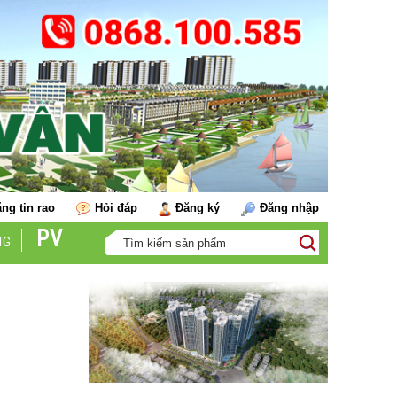
ng tin rao
Hỏi đáp
Đăng ký
Đăng nhập
PV
NG