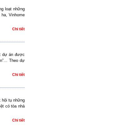
ng loạt những
4 ha, Vinhome
Chi tiết
ạt dự án được
đen”… Theo dự
Chi tiết
 hội tụ những
iệt có tòa nhà
Chi tiết