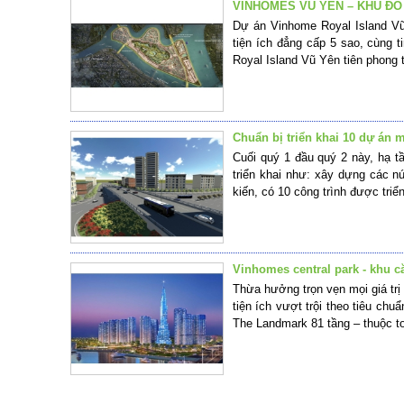
VINHOMES VŨ YÊN – KHU ĐÔ 
Dự án Vinhome Royal Island Vũ 
tiện ích đẳng cấp 5 sao, cùng
Royal Island Vũ Yên tiên phong t
Chuẩn bị triển khai 10 dự án
Cuối quý 1 đầu quý 2 này, hạ t
triển khai như: xây dựng các n
kiến, có 10 công trình được triển
Vinhomes central park - khu 
Thừa hưởng trọn vẹn mọi giá trị
tiện ích vượt trội theo tiêu chu
The Landmark 81 tầng – thuộc to