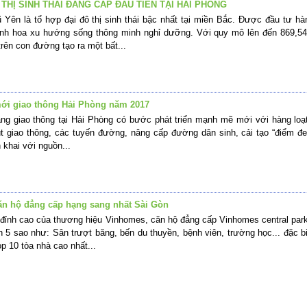
THỊ SINH THÁI ĐẲNG CẤP ĐẦU TIÊN TẠI HẢI PHÒNG
Yên là tổ hợp đại đô thị sinh thái bậc nhất tại miền Bắc. Được đầu tư hà
 tinh hoa xu hướng sống thông minh nghỉ dưỡng. Với quy mô lên đến 869,5
rên con đường tạo ra một bất...
 mới giao thông Hải Phòng năm 2017
ầng giao thông tại Hải Phòng có bước phát triển mạnh mẽ mới với hàng lo
út giao thông, các tuyến đường, nâng cấp đường dân sinh, cải tạo “điểm 
 khai với nguồn...
căn hộ đẳng cấp hạng sang nhất Sài Gòn
 đỉnh cao của thương hiệu Vinhomes, căn hộ đẳng cấp Vinhomes central park
ẩn 5 sao như: Sân trượt băng, bến du thuyền, bệnh viên, trường học... đặc b
p 10 tòa nhà cao nhất...