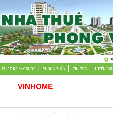
Đă
THIẾT KẾ XÂY DỰNG
PHONG THỦY
TIN TỨC
TUYỂN DỤ
Ủ ĐỀ
VINHOME