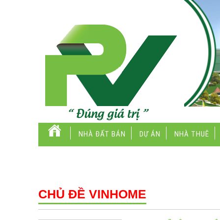
NHÀ ĐẤT BÁN
DỰ ÁN
NHÀ THUÊ
CH
CHỦ ĐỀ
VINHOME