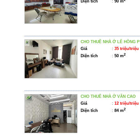
Diện tích
:
90 m
CHO THUÊ NHÀ Ở LÊ HỒNG 
Giá
:
35 triệu/triệu
2
Diện tích
:
50 m
CHO THUÊ NHÀ Ở VĂN CAO
Giá
:
12 triệu/triệu
2
Diện tích
:
84 m