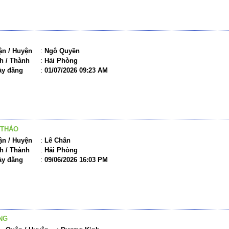
n / Huyện
:
Ngô Quyền
h / Thành
:
Hải Phòng
ày đăng
:
01/07/2026 09:23 AM
 THẢO
n / Huyện
:
Lê Chân
h / Thành
:
Hải Phòng
ày đăng
:
09/06/2026 16:03 PM
NG