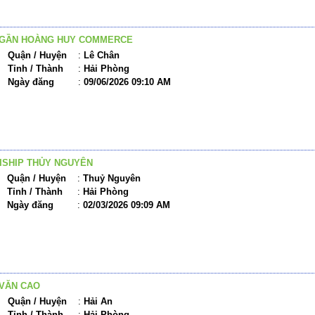
 GẦN HOÀNG HUY COMMERCE
Quận / Huyện
:
Lê Chân
Tỉnh / Thành
:
Hải Phòng
Ngày đăng
:
09/06/2026 09:10 AM
ISHIP THỦY NGUYÊN
Quận / Huyện
:
Thuỷ Nguyên
Tỉnh / Thành
:
Hải Phòng
Ngày đăng
:
02/03/2026 09:09 AM
VĂN CAO
Quận / Huyện
:
Hải An
Tỉnh / Thành
:
Hải Phòng