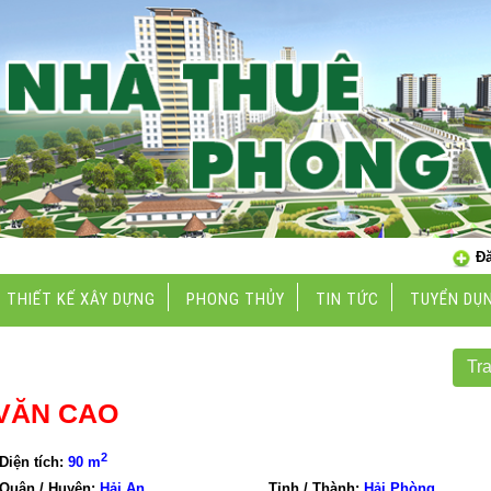
Đă
THIẾT KẾ XÂY DỰNG
PHONG THỦY
TIN TỨC
TUYỂN DỤ
Tr
VĂN CAO
2
Diện tích:
90 m
Quận / Huyện:
Hải An
Tỉnh / Thành:
Hải Phòng