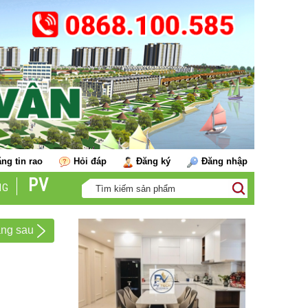
ng tin rao
Hỏi đáp
Đăng ký
Đăng nhập
PV
NG
ang sau