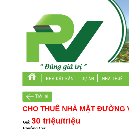
NHÀ ĐẤT BÁN
DỰ ÁN
NHÀ THUÊ
Trở lại
CHO THUÊ NHÀ MẶT ĐƯỜNG 
30 triệu/triệu
Giá:
Phường / xã: