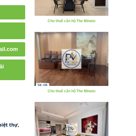
Cho thuê căn hộ The Minato
il.com
ải
Cho thuê căn hộ The Minato
iệt thự,