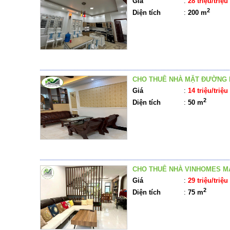
Giá
:
28 triệu/triệu
2
Diện tích
:
200 m
CHO THUÊ NHÀ MẶT ĐƯỜNG 
Giá
:
14 triệu/triệu
2
Diện tích
:
50 m
CHO THUÊ NHÀ VINHOMES M
Giá
:
29 triệu/triệu
2
Diện tích
:
75 m