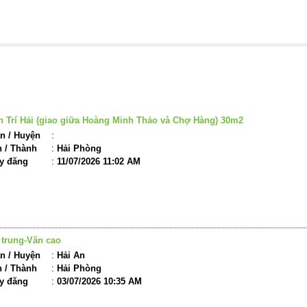
ỘNG SẢN LIÊN QUAN
 Trí Hải (giao giữa Hoàng Minh Thảo và Chợ Hàng) 30m2
n / Huyện
:
h / Thành
:
Hải Phòng
y đăng
:
11/07/2026 11:02 AM
 trung-Văn cao
n / Huyện
:
Hải An
h / Thành
:
Hải Phòng
y đăng
:
03/07/2026 10:35 AM