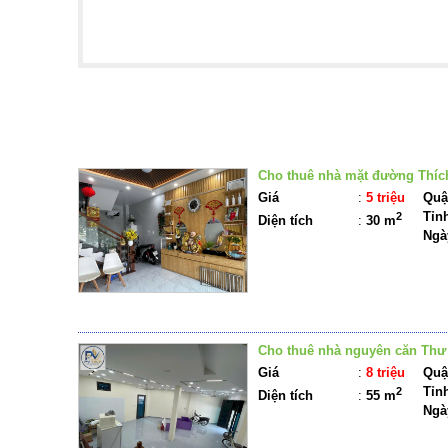
BẤT Đ
Cho thuê nhà mặt đường Thích
Giá
:
5 triệu
Quậ
Tỉn
2
Diện tích
:
30 m
Ngà
Cho thuê nhà nguyên căn Thư
Giá
:
8 triệu
Quậ
Tỉn
2
Diện tích
:
55 m
Ngà