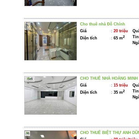
Cho thuê nhà Đỗ Chính
Giá
:
20 triệu
Quậ
Tỉn
2
Diện tích
:
65 m
Ng
CHO THUÊ NHÀ HOÀNG MINH
Giá
:
15 triệu
Quậ
Tỉn
2
Diện tích
:
35 m
Ng
CHO THUÊ BIỆT THỰ ANH DŨ