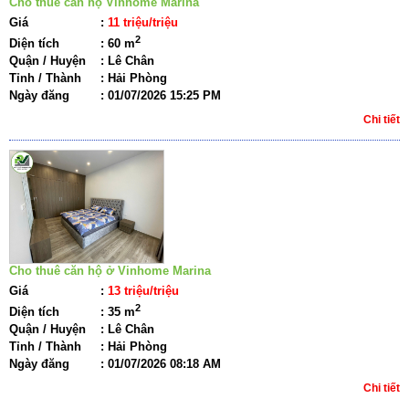
Cho thuê căn hộ Vinhome Marina
Giá
:
11 triệu/triệu
2
Diện tích
:
60 m
Quận / Huyện
:
Lê Chân
Tỉnh / Thành
:
Hải Phòng
Ngày đăng
:
01/07/2026 15:25 PM
Chi tiết
Cho thuê căn hộ ở Vinhome Marina
Giá
:
13 triệu/triệu
2
Diện tích
:
35 m
Quận / Huyện
:
Lê Chân
Tỉnh / Thành
:
Hải Phòng
Ngày đăng
:
01/07/2026 08:18 AM
Chi tiết