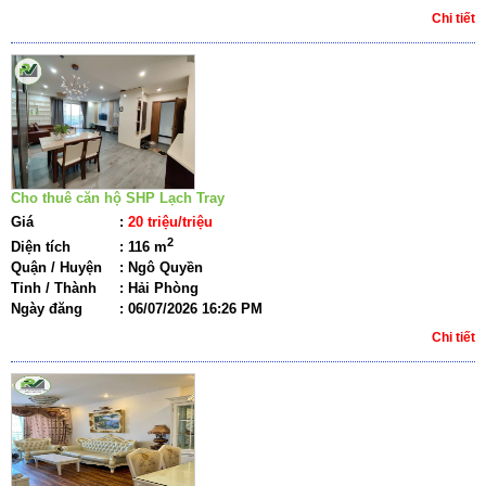
Chi tiết
Cho thuê căn hộ SHP Lạch Tray
Giá
:
20 triệu/triệu
2
Diện tích
:
116 m
Quận / Huyện
:
Ngô Quyền
Tỉnh / Thành
:
Hải Phòng
Ngày đăng
:
06/07/2026 16:26 PM
Chi tiết