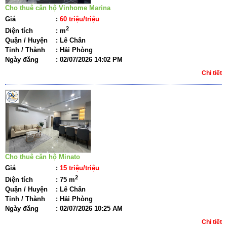
Cho thuê căn hộ Vinhome Marina
Giá
:
60 triệu/triệu
2
Diện tích
:
m
Quận / Huyện
:
Lê Chân
Tỉnh / Thành
:
Hải Phòng
Ngày đăng
:
02/07/2026 14:02 PM
Chi tiết
Cho thuê căn hộ Minato
Giá
:
15 triệu/triệu
2
Diện tích
:
75 m
Quận / Huyện
:
Lê Chân
Tỉnh / Thành
:
Hải Phòng
Ngày đăng
:
02/07/2026 10:25 AM
Chi tiết