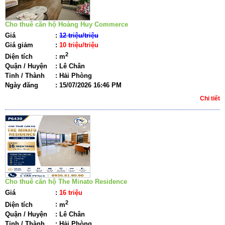
Cho thuê căn hộ Hoàng Huy Commerce
Giá
:
12 triệu/triệu
Giá giảm
:
10 triệu/triệu
2
Diện tích
:
m
Quận / Huyện
:
Lê Chân
Tỉnh / Thành
:
Hải Phòng
Ngày đăng
:
15/07/2026 16:46 PM
Chi tiết
Cho thuê căn hộ The Minato Residence
Giá
:
16 triệu
2
Diện tích
:
m
Quận / Huyện
:
Lê Chân
Tỉnh / Thành
:
Hải Phòng