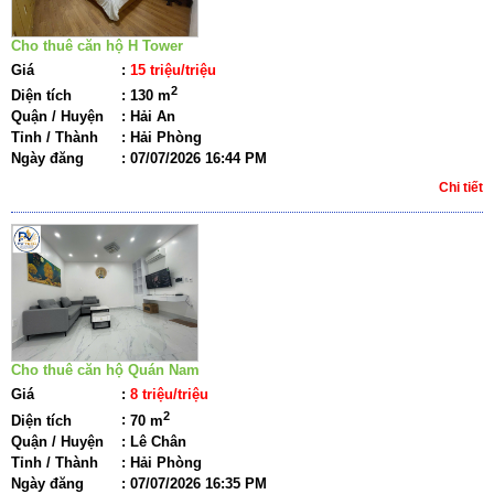
Cho thuê căn hộ H Tower
Giá
:
15 triệu/triệu
2
Diện tích
:
130 m
Quận / Huyện
:
Hải An
Tỉnh / Thành
:
Hải Phòng
Ngày đăng
:
07/07/2026 16:44 PM
Chi tiết
Cho thuê căn hộ Quán Nam
Giá
:
8 triệu/triệu
2
Diện tích
:
70 m
Quận / Huyện
:
Lê Chân
Tỉnh / Thành
:
Hải Phòng
Ngày đăng
:
07/07/2026 16:35 PM