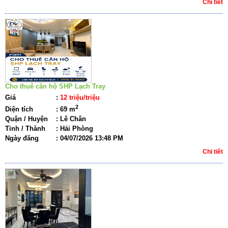
Chi tiết
Cho thuê căn hộ SHP Lạch Tray
Giá
:
12 triệu/triệu
2
Diện tích
:
69 m
Quận / Huyện
:
Lê Chân
Tỉnh / Thành
:
Hải Phòng
Ngày đăng
:
04/07/2026 13:48 PM
Chi tiết