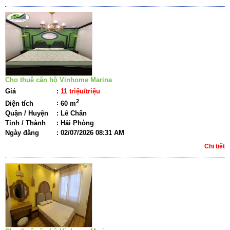
Cho thuê căn hộ Vinhome Marina
Giá
:
11 triệu/triệu
2
Diện tích
:
60 m
Quận / Huyện
:
Lê Chân
Tỉnh / Thành
:
Hải Phòng
Ngày đăng
:
02/07/2026 08:31 AM
Chi tiết