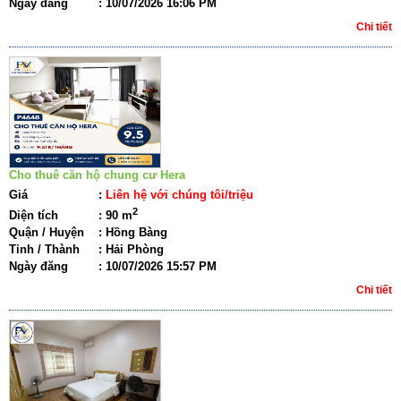
Ngày đăng
:
10/07/2026 16:06 PM
Chi tiết
Cho thuê căn hộ chung cư Hera
Giá
:
Liên hệ với chúng tôi/triệu
2
Diện tích
:
90 m
Quận / Huyện
:
Hồng Bàng
Tỉnh / Thành
:
Hải Phòng
Ngày đăng
:
10/07/2026 15:57 PM
Chi tiết