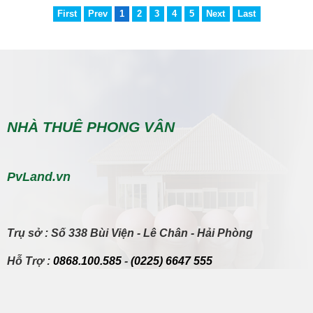
First
Prev
1
2
3
4
5
Next
Last
NHÀ THUÊ PHONG VÂN
PvLand.vn
Trụ sở
: Số 338 Bùi Viện - Lê Chân - Hải Phòng
Hỗ Trợ
:
0868.100.585
-
(0225) 6647 555