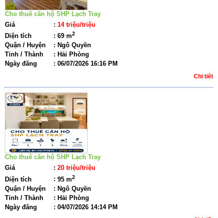
Cho thuê căn hộ SHP Lạch Tray
Giá
:
14 triệu/triệu
2
Diện tích
:
69 m
Quận / Huyện
:
Ngô Quyền
Tỉnh / Thành
:
Hải Phòng
Ngày đăng
:
06/07/2026 16:16 PM
Chi tiết
Cho thuê căn hộ SHP Lạch Tray
Giá
:
20 triệu/triệu
2
Diện tích
:
95 m
Quận / Huyện
:
Ngô Quyền
Tỉnh / Thành
:
Hải Phòng
Ngày đăng
:
04/07/2026 14:14 PM