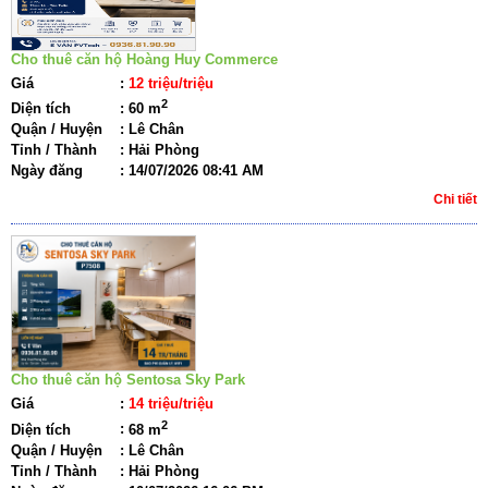
Cho thuê căn hộ Hoàng Huy Commerce
Giá
:
12 triệu/triệu
2
Diện tích
:
60 m
Quận / Huyện
:
Lê Chân
Tỉnh / Thành
:
Hải Phòng
Ngày đăng
:
14/07/2026 08:41 AM
Chi tiết
Cho thuê căn hộ Sentosa Sky Park
Giá
:
14 triệu/triệu
2
Diện tích
:
68 m
Quận / Huyện
:
Lê Chân
Tỉnh / Thành
:
Hải Phòng