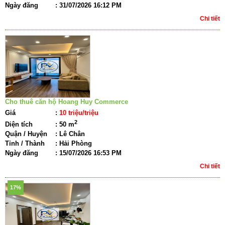
Ngày đăng
:
31/07/2026 16:12 PM
Chi tiết
Cho thuê căn hộ Hoang Huy Commerce
Giá
:
10 triệu/triệu
2
Diện tích
:
50 m
Quận / Huyện
:
Lê Chân
Tỉnh / Thành
:
Hải Phòng
Ngày đăng
:
15/07/2026 16:53 PM
Chi tiết
17%