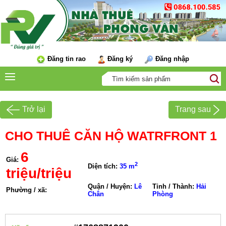
Đăng tin rao
Đăng ký
Đăng nhập
Trở lại
Trang sau
CHO THUÊ CĂN HỘ WATRFRONT 1
6
Giá:
2
Diện tích:
35 m
triệu/triệu
Quận / Huyện:
Lê
Tỉnh / Thành:
Hải
Phường / xã:
Chân
Phòng