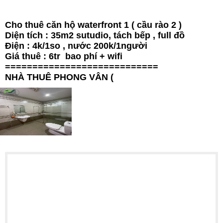
Cho thuê căn hộ waterfront 1 ( cầu rào 2 )
Diện tích : 35m2 sutudio, tách bếp , full đồ
Điện : 4k/1so , nước 200k/1người
Giá thuê : 6tr bao phí + wifi
============================
NHÀ THUÊ PHONG VÂN (