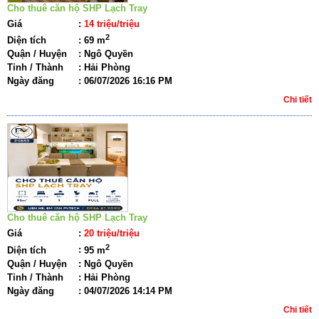
Cho thuê căn hộ SHP Lạch Tray
Giá
:
14 triệu/triệu
2
Diện tích
:
69 m
Quận / Huyện
:
Ngô Quyền
Tỉnh / Thành
:
Hải Phòng
Ngày đăng
:
06/07/2026 16:16 PM
Chi tiết
Cho thuê căn hộ SHP Lạch Tray
Giá
:
20 triệu/triệu
2
Diện tích
:
95 m
Quận / Huyện
:
Ngô Quyền
Tỉnh / Thành
:
Hải Phòng
Ngày đăng
:
04/07/2026 14:14 PM
Chi tiết