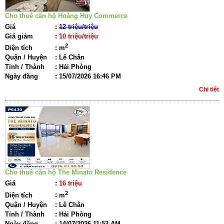
Cho thuê căn hộ Hoàng Huy Commerce
Giá
:
12 triệu/triệu
Giá giảm
:
10 triệu/triệu
2
Diện tích
:
m
Quận / Huyện
:
Lê Chân
Tỉnh / Thành
:
Hải Phòng
Ngày đăng
:
15/07/2026 16:46 PM
Chi tiết
Cho thuê căn hộ The Minato Residence
Giá
:
16 triệu
2
Diện tích
:
m
Quận / Huyện
:
Lê Chân
Tỉnh / Thành
:
Hải Phòng
Ngày đăng
:
14/07/2026 11:53 AM