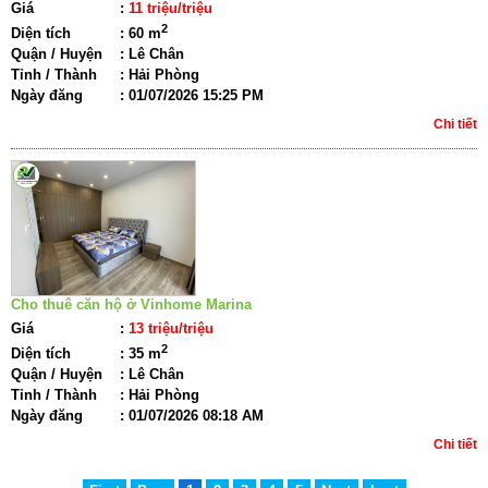
Giá
:
11 triệu/triệu
2
Diện tích
:
60 m
Quận / Huyện
:
Lê Chân
Tỉnh / Thành
:
Hải Phòng
Ngày đăng
:
01/07/2026 15:25 PM
Chi tiết
Cho thuê căn hộ ở Vinhome Marina
Giá
:
13 triệu/triệu
2
Diện tích
:
35 m
Quận / Huyện
:
Lê Chân
Tỉnh / Thành
:
Hải Phòng
Ngày đăng
:
01/07/2026 08:18 AM
Chi tiết