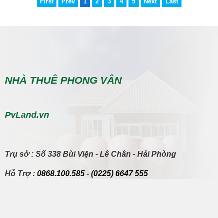
First
Prev
1
2
3
4
5
Next
Last
NHÀ THUÊ PHONG VÂN
PvLand.vn
Trụ sở
: Số 338 Bùi Viện - Lê Chân - Hải Phòng
Hỗ Trợ
:
0868.100.585
-
(0225) 6647 555