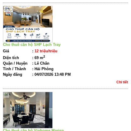
Cho thuê căn hộ SHP Lạch Tray
Giá
:
12 triệu/triệu
2
Diện tích
:
69 m
Quận / Huyện
:
Lê Chân
Tỉnh / Thành
:
Hải Phòng
Ngày đăng
:
04/07/2026 13:48 PM
Chi tiết
Cho thuê căn hộ Vinhome Marina