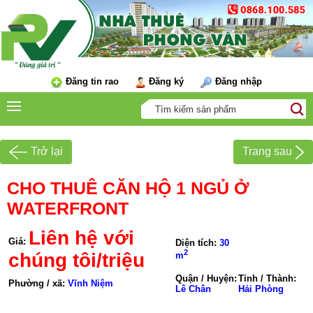
Đăng tin rao
Đăng ký
Đăng nhập
Trở lại
Trang sau
CHO THUÊ CĂN HỘ 1 NGỦ Ở
WATERFRONT
Liên hệ với
Giá:
Diện tích:
30
2
chúng tôi/triệu
m
Quận / Huyện:
Tỉnh / Thành:
Phường / xã:
Vĩnh Niệm
Lê Chân
Hải Phòng