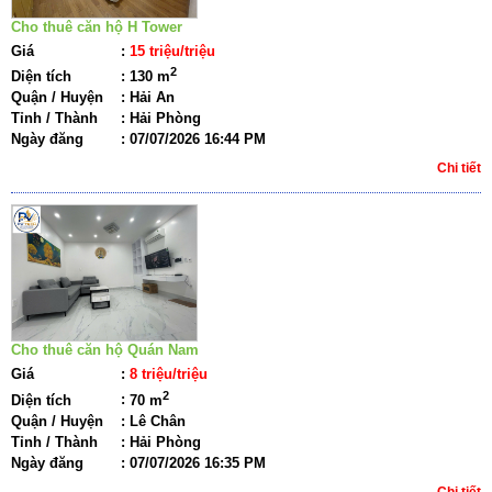
Cho thuê căn hộ H Tower
Giá
:
15 triệu/triệu
2
Diện tích
:
130 m
Quận / Huyện
:
Hải An
Tỉnh / Thành
:
Hải Phòng
Ngày đăng
:
07/07/2026 16:44 PM
Chi tiết
Cho thuê căn hộ Quán Nam
Giá
:
8 triệu/triệu
2
Diện tích
:
70 m
Quận / Huyện
:
Lê Chân
Tỉnh / Thành
:
Hải Phòng
Ngày đăng
:
07/07/2026 16:35 PM
Chi tiết