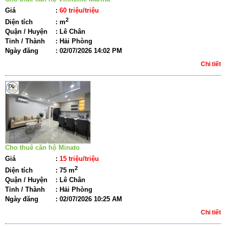
Giá
:
60 triệu/triệu
2
Diện tích
:
m
Quận / Huyện
:
Lê Chân
Tỉnh / Thành
:
Hải Phòng
Ngày đăng
:
02/07/2026 14:02 PM
Chi tiết
Cho thuê căn hộ Minato
Giá
:
15 triệu/triệu
2
Diện tích
:
75 m
Quận / Huyện
:
Lê Chân
Tỉnh / Thành
:
Hải Phòng
Ngày đăng
:
02/07/2026 10:25 AM
Chi tiết