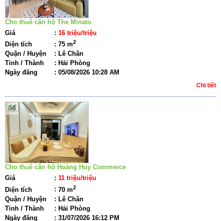
Cho thuê căn hộ The Minato
Giá
:
16 triệu/triệu
2
Diện tích
:
75 m
Quận / Huyện
:
Lê Chân
Tỉnh / Thành
:
Hải Phòng
Ngày đăng
:
05/08/2026 10:28 AM
Chi tiết
Cho thuê căn hộ Hoàng Huy Commerce
Giá
:
11 triệu/triệu
2
Diện tích
:
70 m
Quận / Huyện
:
Lê Chân
Tỉnh / Thành
:
Hải Phòng
Ngày đăng
:
31/07/2026 16:12 PM