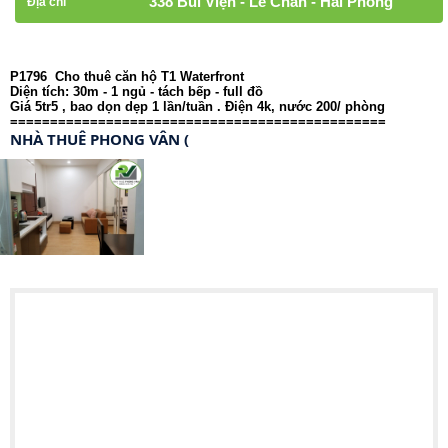
338 Bùi Viện - Lê Chân - Hải Phòng
Địa chỉ
P1796 Cho thuê căn hộ T1 Waterfront
Diện tích: 30m - 1 ngủ - tách bếp - full đồ
Giá 5tr5 , bao dọn dẹp 1 lần/tuần . Điện 4k, nước 200/ phòng
===============================================
NHÀ THUÊ PHONG VÂN (