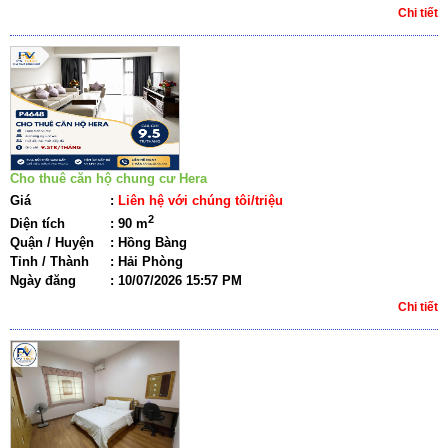
Chi tiết
Cho thuê căn hộ chung cư Hera
Giá
:
Liên hệ với chúng tôi/triệu
2
Diện tích
:
90 m
Quận / Huyện
:
Hồng Bàng
Tỉnh / Thành
:
Hải Phòng
Ngày đăng
:
10/07/2026 15:57 PM
Chi tiết