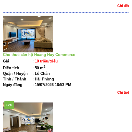
Chi tiết
Cho thuê căn hộ Hoang Huy Commerce
Giá
:
10 triệu/triệu
2
Diện tích
:
50 m
Quận / Huyện
:
Lê Chân
Tỉnh / Thành
:
Hải Phòng
Ngày đăng
:
15/07/2026 16:53 PM
Chi tiết
17%