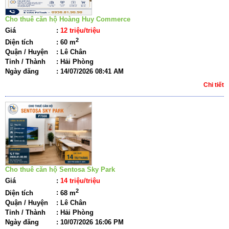
Cho thuê căn hộ Hoàng Huy Commerce
Giá
:
12 triệu/triệu
2
Diện tích
:
60 m
Quận / Huyện
:
Lê Chân
Tỉnh / Thành
:
Hải Phòng
Ngày đăng
:
14/07/2026 08:41 AM
Chi tiết
Cho thuê căn hộ Sentosa Sky Park
Giá
:
14 triệu/triệu
2
Diện tích
:
68 m
Quận / Huyện
:
Lê Chân
Tỉnh / Thành
:
Hải Phòng
Ngày đăng
:
10/07/2026 16:06 PM