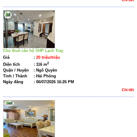
Cho thuê căn hộ SHP Lạch Tray
Giá
:
20 triệu/triệu
2
Diện tích
:
116 m
Quận / Huyện
:
Ngô Quyền
Tỉnh / Thành
:
Hải Phòng
Ngày đăng
:
06/07/2026 16:26 PM
Chi tiết